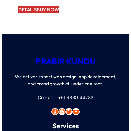
DETAILS
BUY NOW
PRABIR KUNDU
We deliver expert web design, app development,
and brand growth all under one roof.
Contact : +91 9830144733
Facebook
Instagram
Twitter
YouTube
Services