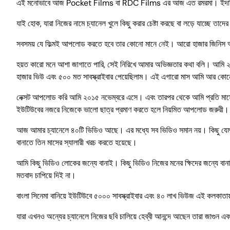
এই মনোভাবে আজ Pocket Films বা RDC Films এর আজ এত রমরমা। ইদ
যাই হোক, যারা নিজের নামে চ্যানেল খুলে কিছু করার চেষ্টা করছে বা লড়ে যাচ্ছে 
সবসময় যে ফিল্মই আপলোড করতে হবে তার কোনো মানে নেই। আরো হাজার জিনিস আ
হয়ত কারো মনে আশা জাগাতে পারি, সেই নিরিখে আমার অভিজ্ঞতার কথা বলি। আমি ২০
হাজার ভিউ এবং ৫০০ মত সাবস্ক্রাইবার পেয়েছিলাম। এই এগারো মাস আমি আর 
নেক্সট আপলোড করি আমি ২০১৫ নভেম্বরে এসে। এবং তারপর থেকে আমি প্রতি মাসে
ইউটিউবের নজরে নিজেকে ভালো ছাত্র প্রমাণ করতে হলে নিয়মিত আপলোড জরুরী।
আজ আমার চ্যানেলে ৪০টি ভিডিও আছে। এর মধ্যে সব ভিডিও সমান নয়। কিছু যেমন আ
বানাতে তিন মাসের স্যালারী খরচ করতে হয়েছে।
আমি কিছু ভিডিও লোকের জন্যে বানাই। কিছু ভিডিও নিজের মনের ক্ষিদের জন্যে বানাই
মতবাদ চাপিয়ে দিই না।
বাংলা সিনেমা বানিয়ে ইউটিউবে ৫০০০ সাবস্ক্রাইবার এবং ৪০ লাখ ভিউজ এই কলকাতা
যারা এখনও অন্যের চ্যানেলে নিজের ছবি চালিয়ে হেব্বী আনন্দে আছেন তারা জাগুন 