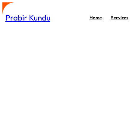
Skip
to
Prabir Kundu
Home
Services
content