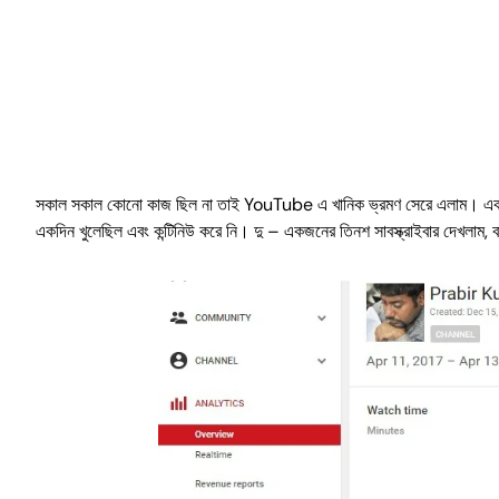
সকাল সকাল কোনো কাজ ছিল না তাই YouTube এ খানিক ভ্রমণ সেরে এলাম। একটু খোঁ
একদিন খুলেছিল এবং কন্টিনিউ করে নি। দু – একজনের তিনশ সাবস্ক্রাইবার দেখলা