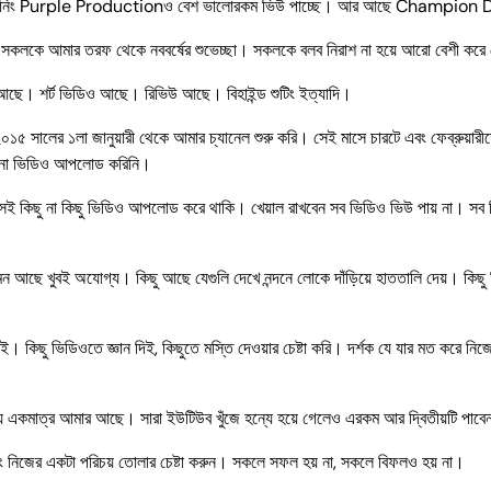
ানিং Purple Productionও বেশ ভালোরকম ভিউ পাচ্ছে। আর আছে Champion
তাদের সকলকে আমার তরফ থেকে নববর্ষের শুভেচ্ছা। সকলকে বলব নিরাশ না হয়ে আরো বেশী করে
ছে। শর্ট ভিডিও আছে। রিভিউ আছে। বিহাইন্ড শুটিং ইত্যাদি।
১৫ সালের ১লা জানুয়ারী থেকে আমার চ্যানেল শুরু করি। সেই মাসে চারটে এবং ফেব্রুয়
কোনো ভিডিও আপলোড করিনি।
ই কিছু না কিছু ভিডিও আপলোড করে থাকি। খেয়াল রাখবেন সব ভিডিও ভিউ পায় না। সব 
ছে খুবই অযোগ্য। কিছু আছে যেগুলি দেখে নন্দনে লোকে দাঁড়িয়ে হাততালি দেয়। কিছু 
। কিছু ভিডিওতে জ্ঞান দিই, কিছুতে মস্তি দেওয়ার চেষ্টা করি। দর্শক যে যার মত করে নিজ
য় একমাত্র আমার আছে। সারা ইউটিউব খুঁজে হন্যে হয়ে গেলেও এরকম আর দ্বিতীয়টি পাবে
এবং নিজের একটা পরিচয় তোলার চেষ্টা করুন। সকলে সফল হয় না, সকলে বিফলও হয় না।