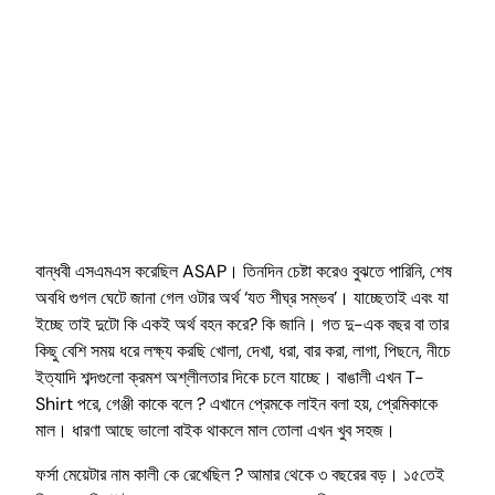
বান্ধবী এসএমএস করেছিল ASAP। তিনদিন চেষ্টা করেও বুঝতে পারিনি, শেষ
অবধি গুগল ঘেটে জানা গেল ওটার অর্থ ‘যত শীঘ্র সম্ভব’। যাচ্ছেতাই এবং যা
ইচ্ছে তাই দুটো কি একই অর্থ বহন করে? কি জানি। গত দু-এক বছর বা তার
কিছু বেশি সময় ধরে লক্ষ্য করছি খোলা, দেখা, ধরা, বার করা, লাগা, পিছনে, নীচে
ইত্যাদি শব্দগুলো ক্রমশ অশ্লীলতার দিকে চলে যাচ্ছে। বাঙালী এখন T-
Shirt পরে, গেঞ্জী কাকে বলে ? এখানে প্রেমকে লাইন বলা হয়, প্রেমিকাকে
মাল। ধারণা আছে ভালো বাইক থাকলে মাল তোলা এখন খুব সহজ।
ফর্সা মেয়েটার নাম কালী কে রেখেছিল ? আমার থেকে ৩ বছরের বড়। ১৫তেই