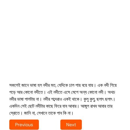
সকলেই জানে ভাষা হল নদীর মত, যেদিকে ঢাল পায় বয়ে যায়। এক নদী গিয়ে
পড়ে আর কোনো নদীতে। এই নদীতে এসে মেশে অন্য কোনো নদী। অথচ
নদীর ভাষা পালটায় না। নদীর শব্দেরাও একই থাকে। কুলু কুলু, ছলাৎ ছলাৎ।
একদিন সেই ছোট নদীটার কাছে ফিরে যাব আবার। আঙ্গুল রাখব আবার তার
স্রোতে। জানি না, সেখানে তাকে পাব কি না।
Previous
Next