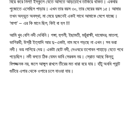
বিয়ে করে নিল!! ইস্কুলে যেতে আসতে আড়চোখে তাকিয়ে থাকত। একবার
পুজোতে এসেছিল পাড়ায়। এখন তার বয়স ৩০, তার মেয়ের বয়স ১৫। আমার
তখন অদ্ভুত অবস্থা, মা মেয়ে দুজনেই একই সাথে আমাকে মেপে যাচ্ছে।
‘মাপা’ – এর কি মানে ছিল, কিই বা হল !!!
আমি খুব বেশি নদী দেখিনি। গঙ্গা, হুগলী, ইছামতী, ময়ূঁরাক্ষী, দামোদর, মাতলা,
ভাগিরথী, উস্রী ইত্যাদি আর দু-একটা, নাম মনে পড়ছে না এখন। সব ভরা
নদী। ভয় লাগিয়ে দেয়। একটা ছোট নদী, দেওঘরে তপোবন পাহাড়ে যেতে পথে
পড়েছিল। নদী বলতে ঠিক যেমন ভাবি সেরকম নয়। স্রোত আছে কিন্তু
বিপজ্জনক নয়, জলে আঙ্গুল রাখলে তীরের মত ধারা বয়ে যায়। হাঁটু অবধি প্যান্ট
গুটিয়ে এপার থেকে ওপারে চলে যাওয়া যায়।