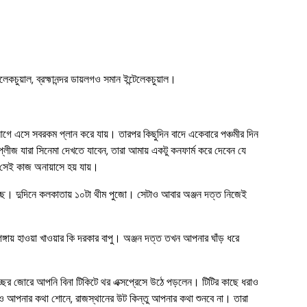
য়াল, ব্রহ্মানন্দর ডায়লগও সমান ইন্টেলেকচুয়াল।
 আগে এসে সবরকম প্লান করে যায়। তারপর কিছুদিন বাদে একেবারে পঞ্চমীর দিন
প্লীজ যারা সিনেমা দেখতে যাবেন, তারা আমায় একটু কনফার্ম করে দেবেন যে
় সেই কাজ অনায়াসে হয় যায়।
াচ্ছে। দুদিনে কলকাতায় ১০টা থীম পুজো। সেটাও আবার অঞ্জন দত্ত নিজেই
য় হাওয়া খাওয়ার কি দরকার বাপু। অঞ্জন দত্ত তখন আপনার ঘাঁড় ধরে
ের জোরে আপনি বিনা টিকিটে থর এক্সপ্রেসে উঠে পড়লেন। টিটির কাছে ধরাও
 যদিও আপনার কথা শোনে, রাজস্থানের উট কিন্তু আপনার কথা শুনবে না। তারা