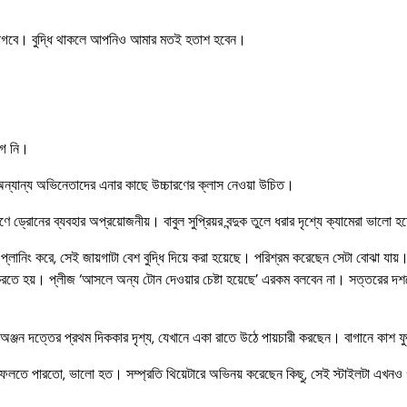
লো লাগবে। বুদ্ধি থাকলে আপনিও আমার মতই হতাশ হবেন।
গে নি।
ার অন্যান্য অভিনেতাদের এনার কাছে উচ্চারণের ক্লাস নেওয়া উচিত।
ণে ড্রোনের ব্যবহার অপ্রয়োজনীয়। বাবুল সুপ্রিয়র বন্দুক তুলে ধরার দৃশ্যে ক্যামেরা ভা
লানিং করে, সেই জায়গাটা বেশ বুদ্ধি দিয়ে করা হয়েছে। পরিশ্রম করেছেন সেটা বোঝা যায
তে হয়। প্লীজ ‘আসলে অন্য টোন দেওয়ার চেষ্টা হয়েছে’ এরকম বলবেন না। সত্তরের দশ
অঞ্জন দত্তের প্রথম দিককার দৃশ্য, যেখানে একা রাতে উঠে পায়চারী করছেন। বাগানে কাশ ফ
ফেলতে পারতো, ভালো হত। সম্প্রতি থিয়েটারে অভিনয় করেছেন কিছু, সেই স্টাইলটা এখন