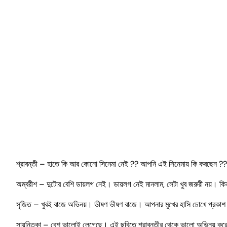
শ্রাবন্তী – হাতে কি আর কোনো সিনেমা নেই ?? আপনি এই সিনেমায় কি করছেন 
অম্বরীশ – দুটোর বেশি ডায়লগ নেই। ডায়লগ নেই মানলাম, সেটা খুব জরুরী নয়। ক
সৃজিত – খুবই বাজে অভিনয়। ভীষণ ভীষণ বাজে। আপনার মুখের হাসি চোখে প্রকাশ
সায়ন্তিকা – বেশ ভালোই লেগেছে। এই ছবিতে শ্রাবন্তীর থেকে ভালো অভিনয় ক