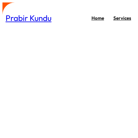
Skip
to
Prabir Kundu
Home
Services
content