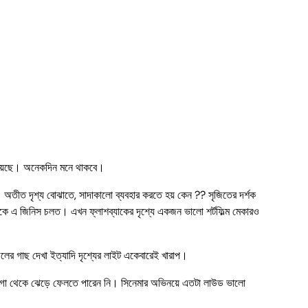
লো হয়েছে। অনেকদিন মনে থাকবে।
়। অতীত দৃশ্য বোঝাতে, সাদাকালো ব্যবহার করতে হয় কেন ?? সৃজিতের দর্শক
কে এ জিনিস চলত। এখন ফ্লাশব্যাকের দৃশ্যে একজন ভালো শর্টফিল্ম মেকারও
ুলের গাছ দেখা ইত্যাদি দৃশ্যের লাইট একেবারেই খারাপ।
ও গা থেকে ঝেড়ে ফেলতে পারেন নি। সিনেমার অভিনয়ে এতটা লাউড ভালো