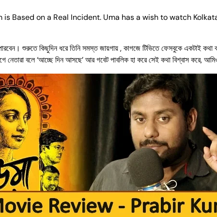
lm is Based on a Real Incident. Uma has a wish to watch Kolka
পারবেন। শুরুতে কিছুদিন ধরে তিনি সমস্ত জায়গায় , কাগজে টিভিতে ফেসবুকে একটাই কথা
নেতারা বলে ‘আচ্ছে দিন আসছে’ আর গবেট পাবলিক হা করে সেই কথা বিশ্বাস করে, আমিও 