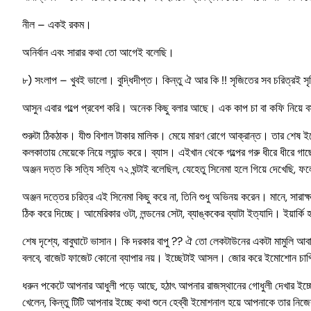
নীল – একই রকম।
অনির্বান এবং সারার কথা তো আগেই বলেছি।
৮) সংলাপ – খুবই ভালো। বুদ্ধিদীপ্ত। কিন্তু ঐ আর কি !! সৃজিতের সব চরিত্রই সৃজ
আসুন এবার গল্পে প্রবেশ করি। অনেক কিছু বলার আছে। এক কাপ চা বা কফি নিয়ে
শুরুটা ঠিকঠাক। যীশু বিশাল টাকার মালিক। মেয়ে মারণ রোগে আক্রান্ত। তার শেষ ইচ
কলকাতায় মেয়েকে নিয়ে ল্যান্ড করে। ব্যাস। এইখান থেকে গল্পের গরু ধীরে ধীরে গ
অঞ্জন দত্ত কি সত্যি সত্যি ৭২ ঘন্টাই বলেছিল, যেহেতু সিনেমা হলে গিয়ে দেখেছি, ফল
অঞ্জন দত্তের চরিত্র এই সিনেমা কিছু করে না, তিনি শুধু অভিনয় করেন। মানে, সা
ঠিক করে দিচ্ছে। আমেরিকার ওটা, লন্ডনের সেটা, ব্যাঙ্ককের ব্যাটা ইত্যাদি। ইয়ার্কি 
শেষ দৃশ্যে, বাবুঘাটে ভাসান। কি দরকার বাপু ?? ঐ তো লেকটাউনের একটা মামুলি আব
বলবে, বাজেট ফাজেট কোনো ব্যাপার নয়। ইচ্ছেটাই আসল। জোর করে ইমোশোন চাপিয
ধরুন পকেটে আপনার আধুলী পড়ে আছে, হঠাৎ আপনার রাজস্থানের গোধুলী দেখার ইচ্ছ
খেলেন, কিন্তু টিটি আপনার ইচ্ছে কথা শুনে হেব্বী ইমোশনাল হয়ে আপনাকে তার নিজের