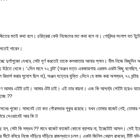
িতের মতই কথা বলে। চরিত্ররা কেউ নিজেদের মত কথা বলে না। গোবিন্দর সংলাপ যত ইন্টেলেকচু
 বসতেই পারেন।
্ছে দুর্গাপুজো দেখবে, সেটা পূর্ণ করতেই তাকে কলকাতায় আনার প্লান। যীশু নিজে কিছুদিন
াছে উঠতে থেকে। ‘২দিন মানে ৭২ ঘন্টা’ (অঞ্জন দত্ত একজায়গায় এরকম একটা কিছু বলেছিল, 
ে রিভার্স করার সুযোগ ছিল না), অঞ্জন দত্তের যুক্তি ২দিনে যে কাজ করা অসম্ভব, ৭২ ঘন্টায
রাক্ষণ আমার এইটা চাই। আমার ঐটা চাই। এই তার বায়না। এবং কি আশ্চর্য্য সেইটা হয়েও য
হচ্ছে ??
াসনের পুজো। সামনেই তো কত পৌরসভার পুকুর রয়েছে। যখন তোমার বাজেট নেই, তোমার গঙ্গা
়ে দেওয়াবেই আর কি !!
ে হল, সেটা কি সম্ভব ?? মানে বাজেট ফাজেট কোনো ব্যাপার না, ইচ্ছেটাই আসল। সেই ইচ্ছ
 সীটে বসিয়ে নিজে দাঁড়িয়ে দাঁড়িয়ে রাজস্থানে চলল। একটা জিনিস খেয়াল রাখবেন, টিটি