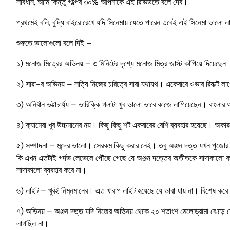
সাবধান, আমি কিন্তু গল্পের ৩০% আপনাকে এই রিভিউতে বলে দেব।
প্রথমেই বলি, বুদ্ধি বাইরে রেখে যদি সিনেমায় যেতে পারেন তবেই এই সিনেমা ভা
শুরুতে ভালোগুলো বলে দিই –
১) মনোজ মিত্রের অভিনয় – ৩ মিনিটের দৃশ্যে মনোজ মিত্র জাস্ট কাঁপিয়ে দিয়েছেন
২) সারা-র অভিনয় – সত্যি নিজের চরিত্রে সারা যথাযথ। একেবারে ওভার রিয়াক্ট লা
৩) অনির্বান ভট্টাচার্য্য – ভারিক্কি গলাটা খুব ভালো ভাবে কাজে লাগিয়েছেন। বাংল
৪) ক্যামেরা খুব উচ্চমানের নয়। কিছু কিছু শট একবারের বেশি ব্যবহার হয়েছে। অকার
৫) সম্পাদনা – মন্দের ভালো। সেরকম কিছু করার নেই। তবু অঞ্জন দত্ত যখন পুজোর প্
কি এখন এতটাই গর্দভ লেভেলে পৌঁছে গেছে যে অঞ্জন দত্তের অতীতকে সাদাকালো কর
সাদাকালো ব্যবহার করে না।
৬) লাইট – খুবই নিম্নমানের। এত খারাপ লাইট হয়েছে যে ভাবা যায় না। বিশেষ করে 
৭) অভিনয় – অঞ্জন দত্ত যদি নিজের অভিনয় থেকে ২০ শতাংশ মেলোড্রামা ঝেড়ে 
লাগছিল না।